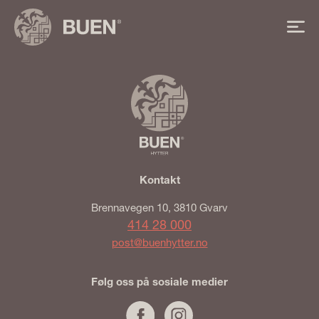
Skip
to
Mo
content
BUEN
Kontakt
Brennavegen 10, 3810 Gvarv
414 28 000
post@buenhytter.no
Følg oss på sosiale medier
Facebook
Instagram